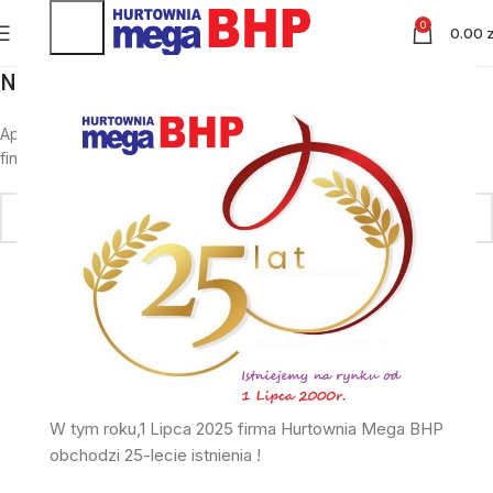
0
0.00
z
Nothing Found
Apologies, but no results were found. Perhaps searching will help
find a related post.
W tym roku,1 Lipca 2025 firma Hurtownia Mega BHP
obchodzi 25-lecie istnienia !