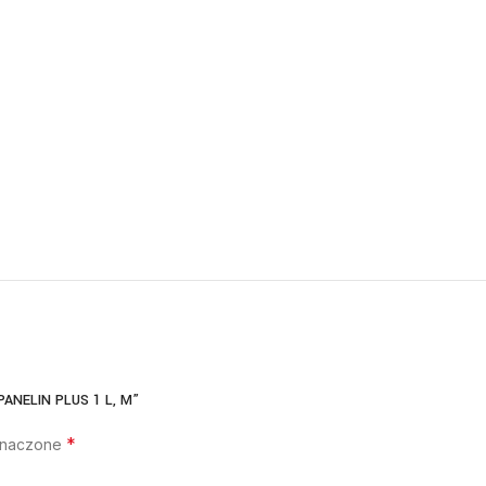
 PANELIN PLUS 1 L, M”
*
znaczone