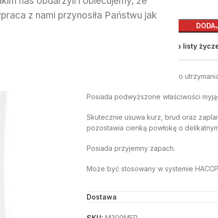
kim nas obdarzyli i obiecujemy, że
praca z nami przynosiła Państwu jak
DODA
Add to compare
Do listy życz
Opis
Środek przeznaczony jest do utrzymania
Posiada podwyższone właściwości myjąc
Skutecznie usuwa kurz, brud oraz zaplam
pozostawia cienką powłokę o delikatnym
Posiada przyjemny zapach.
Może być stosowany w systemie HACCP
Dostawa
SKU:
M300MER