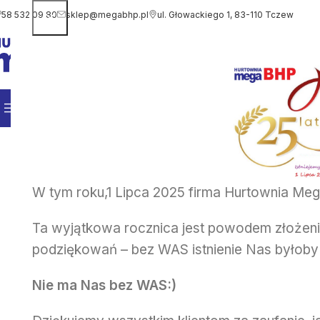
58 532 09 80
sklep@megabhp.pl
ul. Głowackiego 1, 83-110 Tczew
WYBIERZ KATEGORIĘ
Kategorie produktów
Regulamin
Kontakt
W tym roku,1 Lipca 2025 firma Hurtownia Mega
Ta wyjątkowa rocznica jest powodem złożeni
podziękowań – bez WAS istnienie Nas byłoby 
Nie ma Nas bez WAS:)