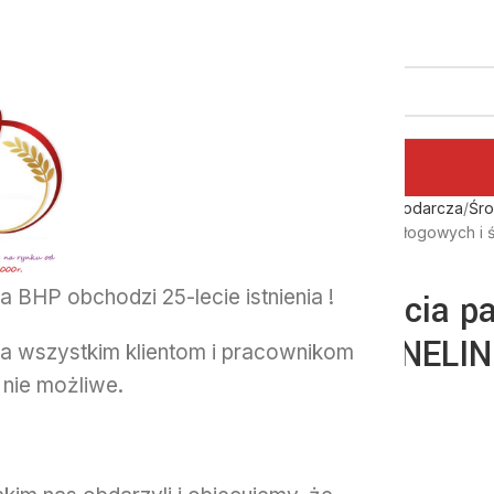
Strona główna
Chemia gospodarcza
Śro
Środek do mycia paneli podłogowych i ś
 BHP obchodzi 25-lecie istnienia !
Środek do mycia pa
ściennych PANELIN
a wszystkim klientom i pracownikom
nie możliwe.
27.47
zł
6 w magazynie