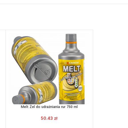
Melt Żel do udrażniania rur 750 ml
Płyn do my
DODAJ DO KOSZYKA
DOD
50.43
zł