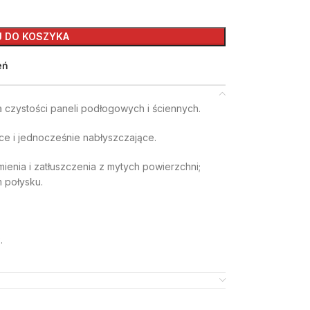
J DO KOSZYKA
eń
 czystości paneli podłogowych i ściennych.
e i jednocześnie nabłyszczające.
ienia i zatłuszczenia z mytych powierzchni;
 połysku.
.