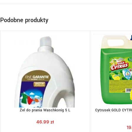
Podobne produkty
Żel do prania Waschkonig 5 L
Cytrusek GOLD CYTR
DODAJ DO KOSZYKA
DODAJ 
46.99
zł
19