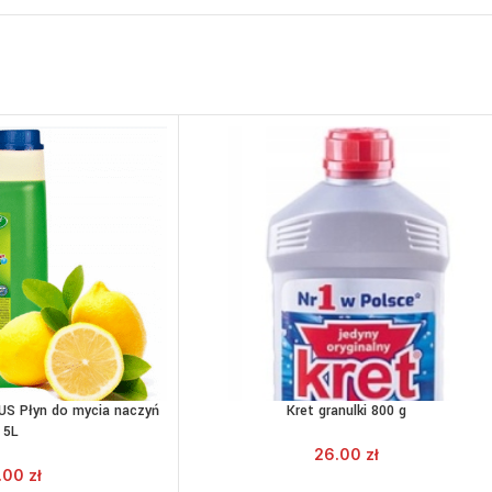
US Płyn do mycia naczyń
Kret granulki 800 g
DO KOSZYKA
DODAJ DO KOSZYKA
5L
26.00
zł
.00
zł